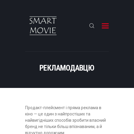
COMING SOON
КОМАНДА
РЕКЛАМОДАВЦЮ
РЕКЛАМОДАВЦЮ
ДИСТРИБУЦІЯ
КОНТАКТИ
КАСТИНГ
НОВИНИ
Продакт-плейсмент і пряма реклама в
кіно — це один з найпростіших та
РУССКИЙ ЯЗЫК
найвигідніших способів зробити власний
бренд не тільки більш впізнаваним, а й
відчутно дорожчим.