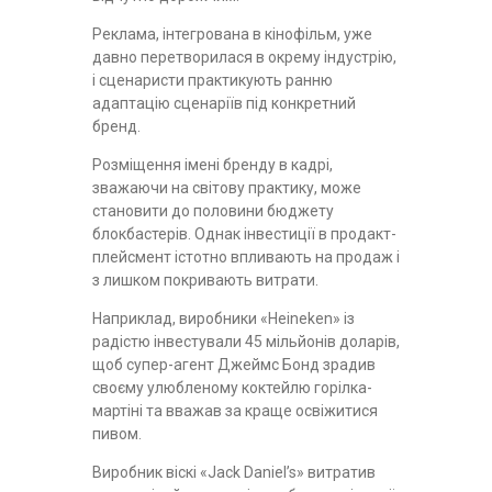
Реклама, інтегрована в кінофільм, уже
давно перетворилася в окрему індустрію,
і сценаристи практикують ранню
адаптацію сценаріїв під конкретний
бренд.
Розміщення імені бренду в кадрі,
зважаючи на світову практику, може
становити до половини бюджету
блокбастерів. Однак інвестиції в продакт-
плейсмент істотно впливають на продаж і
з лишком покривають витрати.
Наприклад, виробники «Heineken» із
радістю інвестували 45 мільйонів доларів,
щоб супер-агент Джеймс Бонд зрадив
своєму улюбленому коктейлю горілка-
мартіні та вважав за краще освіжитися
пивом.
Виробник віскі «Jack Daniel’s» витратив