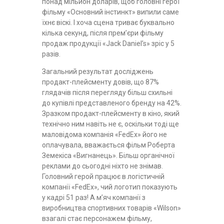
понад мільйон доларів, щоб головні герої
фільму «Основний інстинкт» випили саме
їхнє віскі. І хоча сцена триває буквально
кілька секунд, після прем’єри фільму
продаж продукції «Jack Daniel’s» зріс у 5
разів.
Загальний результат досліджень
продакт-плейсменту довів, що 87%
глядачів після перегляду більш схильні
до купівлі представленого бренду на 42%.
Зразком продакт-плейсменту в кіно, який
технічно ним навіть не є, оскільки тоді ще
маловідома компанія «FedEx» його не
оплачувала, вважається фільм Роберта
Земекіса «Вигнанець». Більш органічної
реклами до сьогодні ніхто не знімав.
Головний герой працює в логістичній
компанії «FedEx», чий логотип показують
у кадрі 51 раз! А м’яч компанії з
виробництва спортивних товарів «Wilson»
взагалі стає персонажем фільму,