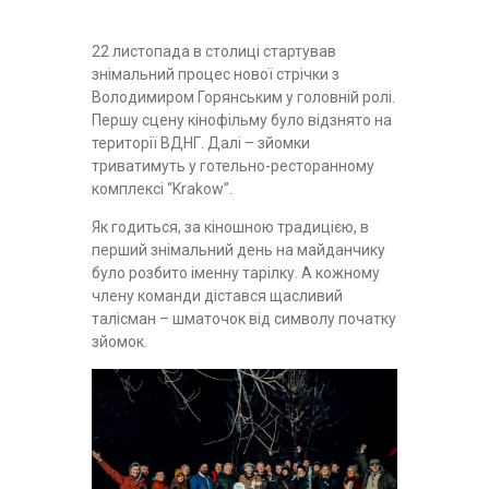
22 листопада в столиці стартував
знімальний процес нової стрічки з
Володимиром Горянським у головній ролі.
Першу сцену кінофільму було відзнято на
території ВДНГ. Далі – зйомки
триватимуть у готельно-ресторанному
комплексі “Krakow”.
Як годиться, за кіношною традицією, в
перший знімальний день на майданчику
було розбито іменну тарілку. А кожному
члену команди дістався щасливий
талісман – шматочок від символу початку
зйомок.