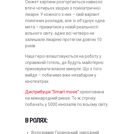
Сюжет картини розгортається навколо
втечі чотирьох хворих з психіатричної
лікарні. У кожного з них – свій варіант
психічних розладів, але їх об’єднує одна
мета – прижитися у новій реальності
вільного світу, адже всі четверо не
залишали лікарню протягом довгих 10
років.
Наші герої влаштовуються на роботу у
справжній готель, де будуть майстерно
приховувати власне минуле. Що з того
вийде – побачимо вже незабаром у
кінотеатрах.
Дистрибуція “Smart movie”
орієнтована
на міжнародний ринок. То ж стрічку
побачать у 5000 кінозалів по всьому світу.
В РОЛЯХ:
Володимир Горянський, народний