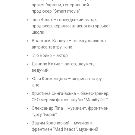
артист України, генеральний
продюсер “Smart movie”.
Ілля Волох – голівудський актор,
продюсер, керівник власної акторської
школи.
Анастасія Капінус – тележурналістка,
актриса театру і кіно.
Гліб Бойко – актор.
Данило Котик – актор, шоумен,
ведучий.
Юлія Кременцова – актриса театру і
кіно.
Христина Сингаївська – бізнес-тренер,
СЕО мережі фітнес-клубів “МалібуФІТ”.
Олександр Піпа – музикант, фронтмен
гурту “Борщ”
Вадим Красноокий – музикант,
френтмен “Mad heads”, музичний