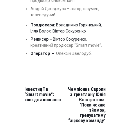
продюсер кінокомпанії.
Андрій Джеджула – актор, шоумен,
телеведучий.
Продюсери:
Володимир Горянський
,
Ілля Волох
,
Віктор Сокуренко
Режисер –
Віктор Сокуренко
,
креативний продюсер “Smart movie”.
Оператор –
Олексій Цвелодуб.
НАВІГАЦІЯ
ЗАПИСІВ
PREVIOUS
NEXT
POST:
POST:
Інвестиції в
Чемпіонка Європи
“Smart movie”:
з триатлону Юлія
кіно для кожного
Єлістратова:
“Поки чекаю
зйомок,
тренуватиму
“зіркову команду”