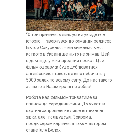
“Є три причини, з яких усі ви увійдете в
історію, – звернувся до команди режисер
Віктор Сокуренко, – ми знімаємо кіно,
котрого в Україні ще ніхто не знімав. Цей
відьм піде у міжнародний прокат. Цей
фільм одразу ж буде дублюватися
англійською і також це кіно побачать у
5000 залах по всьому світу. До нас такого
зе ніхто в Нашій країні не робив!
Робота над фільмом триватиме за
планом до середини січня. До участі в
картині запрошені не лише вітчизняні
зірки, але і голівудські. Зокрема,
продюсером картини, а також актором
стане Ілля Волох!