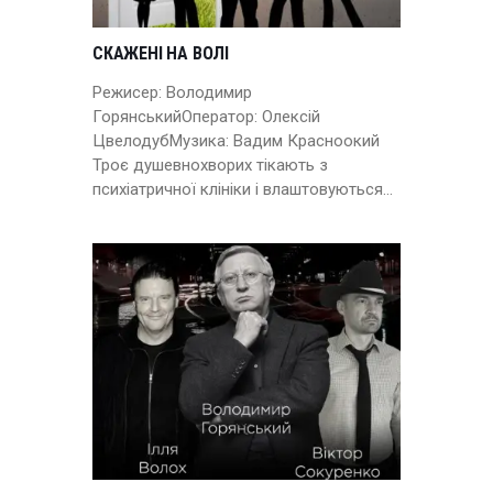
СКАЖЕНІ НА ВОЛІ
Режисер: Володимир
ГорянськийОператор: Олексій
ЦвелодубМузика: Вадим Красноокий
Троє душевнохворих тікають з
психіатричної клініки і влаштовуються…